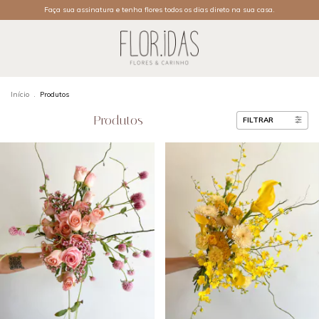
Faça sua assinatura e tenha flores todos os dias direto na sua casa.
Início
.
Produtos
Produtos
FILTRAR