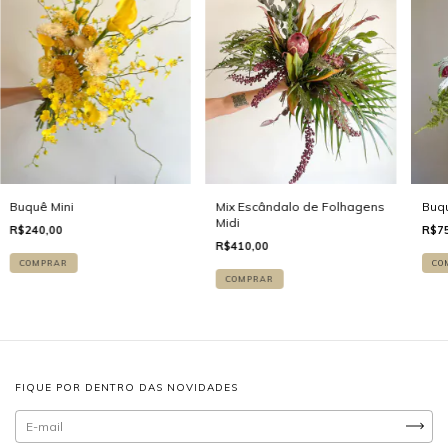
Mix Escândalo de Folhagens
Buq
Buquê Mini
Midi
R$75
R$240,00
R$410,00
CO
COMPRAR
COMPRAR
FIQUE POR DENTRO DAS NOVIDADES